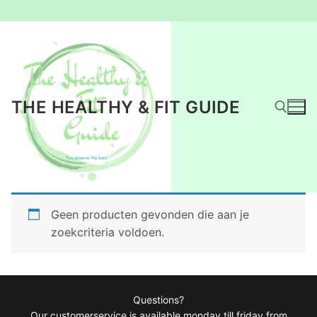
Ga
naar
de
inhoud
THE HEALTHY & FIT GUIDE
Zoeken naar:
Geen producten gevonden die aan je
zoekcriteria voldoen.
Questions?
Our customerservice is available monday till friday from