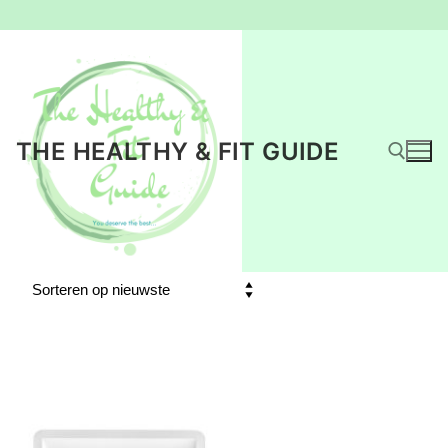
Ga
naar
de
inhoud
THE HEALTHY & FIT GUIDE
Zoeken naar: