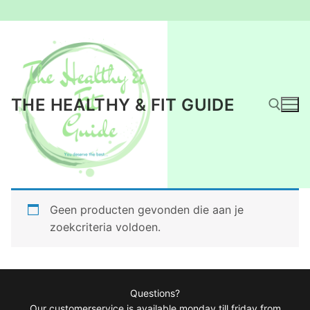
Ga
naar
de
inhoud
THE HEALTHY & FIT GUIDE
Zoeken naar:
Geen producten gevonden die aan je
zoekcriteria voldoen.
Questions?
Our customerservice is available monday till friday from