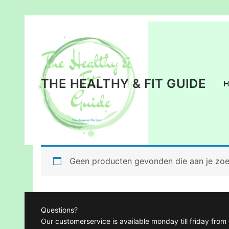
Ga
naar
de
inhoud
THE HEALTHY & FIT GUIDE
Geen producten gevonden die aan je zoek
Questions?
Our customerservice is available monday till friday fro