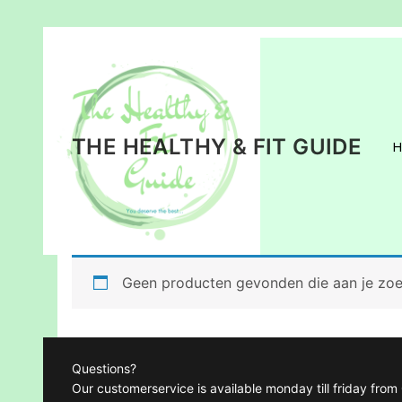
Ga
naar
de
inhoud
THE HEALTHY & FIT GUIDE
Geen producten gevonden die aan je zoek
Questions?
Our customerservice is available monday till friday fro