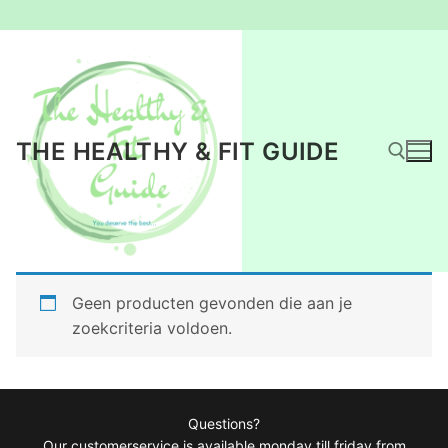
Ga
naar
de
inhoud
THE HEALTHY & FIT GUIDE
Zoeken naar:
Geen producten gevonden die aan je
zoekcriteria voldoen.
Questions?
Our customerservice is available monday till friday from