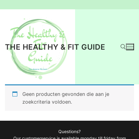
Ga
naar
de
inhoud
THE HEALTHY & FIT GUIDE
Zoeken naar:
Geen producten gevonden die aan je
zoekcriteria voldoen.
Questions?
Our customerservice is available monday till friday from