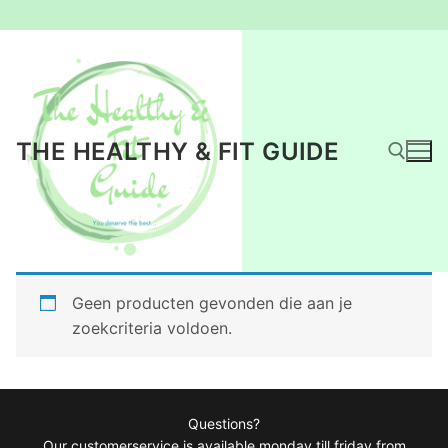
Ga
naar
de
inhoud
THE HEALTHY & FIT GUIDE
Zoeken naar:
Geen producten gevonden die aan je
zoekcriteria voldoen.
Questions?
Our customerservice is available monday till friday from