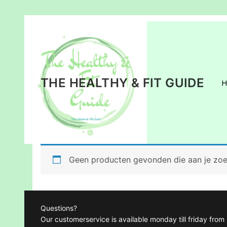
Ga
naar
de
inhoud
THE HEALTHY & FIT GUIDE
Geen producten gevonden die aan je zoek
Questions?
Our customerservice is available monday till friday fro