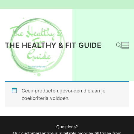
Ga
naar
de
inhoud
THE HEALTHY & FIT GUIDE
Zoeken naar:
Geen producten gevonden die aan je
zoekcriteria voldoen.
Questions?
Our customerservice is available monday till friday from