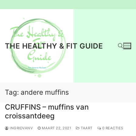
Ga
naar
de
inhoud
THE HEALTHY & FIT GUIDE
Zoeken naar:
Tag:
andere muffins
CRUFFINS – muffins van
croissantdeeg
INGRIDVANV
MAART 22, 2021
TAART
0 REACTIES