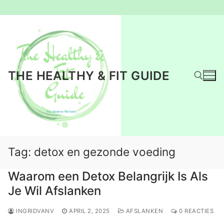
Ga
naar
de
inhoud
THE HEALTHY & FIT GUIDE
Zoeken naar:
Tag:
detox en gezonde voeding
Waarom een Detox Belangrijk Is Als
Je Wil Afslanken
INGRIDVANV
APRIL 2, 2025
AFSLANKEN
0 REACTIES