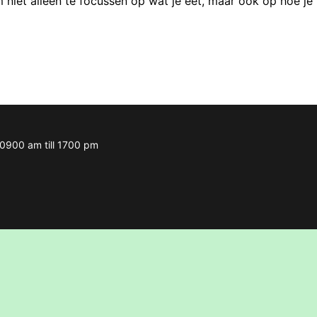
om niet alleen te focussen op wat je eet, maar ook op hoe je
m 0900 am till 1700 pm