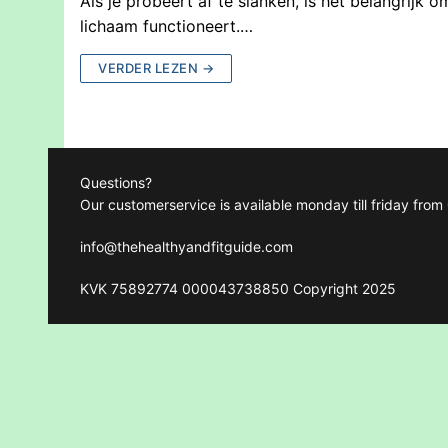
Als je probeert af te slanken, is het belangrijk 
lichaam functioneert.…
VERDER LEZEN →
Questions?
Our customerservice is available monday till friday fro
info@thehealthyandfitguide.com
KVK 75892774 000043738850 Copyright 2025