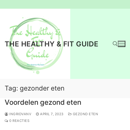
Ga
naar
de
inhoud
THE HEALTHY & FIT GUIDE
Zoeken naar:
Tag:
gezonder eten
Voordelen gezond eten
INGRIDVANV
APRIL 7, 2023
GEZOND ETEN
0 REACTIES