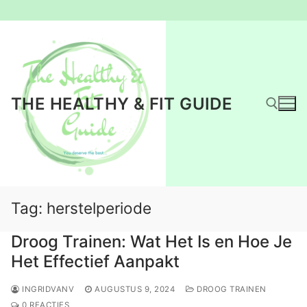
Ga
naar
de
inhoud
THE HEALTHY & FIT GUIDE
Zoeken naar:
Tag:
herstelperiode
Droog Trainen: Wat Het Is en Hoe Je
Het Effectief Aanpakt
INGRIDVANV
AUGUSTUS 9, 2024
DROOG TRAINEN
0 REACTIES