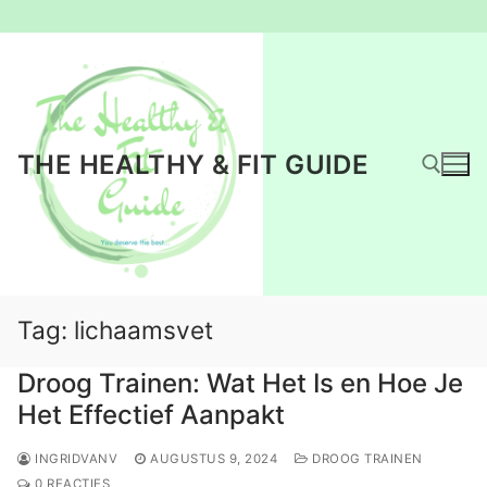
Ga
naar
de
inhoud
THE HEALTHY & FIT GUIDE
Zoeken naar:
Tag:
lichaamsvet
Droog Trainen: Wat Het Is en Hoe Je
Het Effectief Aanpakt
INGRIDVANV
AUGUSTUS 9, 2024
DROOG TRAINEN
0 REACTIES