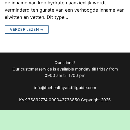
de inname van koolhydraten aanzienlijk wordt
verminderd ten gunste van een verhoogde inname van
eiwitten en vetten. Dit type…
VERDER LEZEN →
Questions?
Our customerservice is available monday till friday from
0900 am till 1700 pm
info@thehealthyandfitguide.com
KVK 75892774 000043738850 Copyright 2025