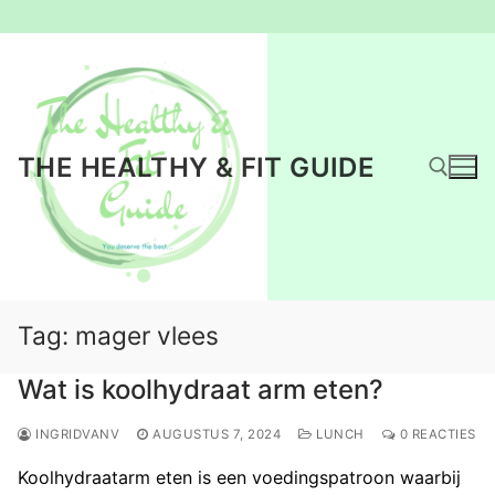
Ga
naar
de
inhoud
THE HEALTHY & FIT GUIDE
Zoeken naar:
Tag:
mager vlees
Wat is koolhydraat arm eten?
INGRIDVANV
AUGUSTUS 7, 2024
LUNCH
0 REACTIES
Koolhydraatarm eten is een voedingspatroon waarbij