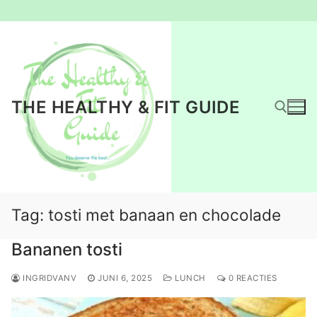
Ga
naar
de
inhoud
THE HEALTHY & FIT GUIDE
Zoeken naar:
Tag:
tosti met banaan en chocolade
Bananen tosti
INGRIDVANV
JUNI 6, 2025
LUNCH
0 REACTIES