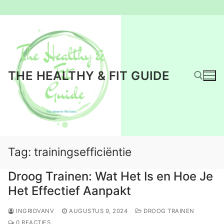
Ga
naar
de
inhoud
THE HEALTHY & FIT GUIDE
Zoeken naar:
Tag:
trainingsefficiëntie
Droog Trainen: Wat Het Is en Hoe Je
Het Effectief Aanpakt
INGRIDVANV
AUGUSTUS 9, 2024
DROOG TRAINEN
0 REACTIES