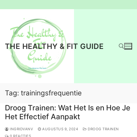
Ga
naar
de
inhoud
THE HEALTHY & FIT GUIDE
Zoeken naar:
Tag:
trainingsfrequentie
Droog Trainen: Wat Het Is en Hoe Je
Het Effectief Aanpakt
INGRIDVANV
AUGUSTUS 9, 2024
DROOG TRAINEN
0 REACTIES