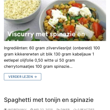
Ingrediënten: 60 gram zilvervliesrijst (onbereid) 100
gram kikkererwten uit blik 130 gram kabeljauw 1
eetlepel olijfolie 0,50 witte ui 50 gram
cherrytomaatjes 100 gram spinazie…
VERDER LEZEN →
Spaghetti met tonijn en spinazie
INGRIDVANV
MEI 22, 2025
DINER
0 REACTIES