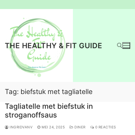
Ga
naar
de
inhoud
THE HEALTHY & FIT GUIDE
Zoeken naar:
Tag:
biefstuk met tagliatelle
Tagliatelle met biefstuk in
stroganoffsaus
INGRIDVANV
MEI 24, 2025
DINER
0 REACTIES