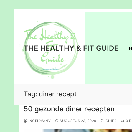
Ga
naar
de
inhoud
THE HEALTHY & FIT GUIDE
Tag:
diner recept
50 gezonde diner recepten
INGRIDVANV
AUGUSTUS 23, 2020
DINER
0 R