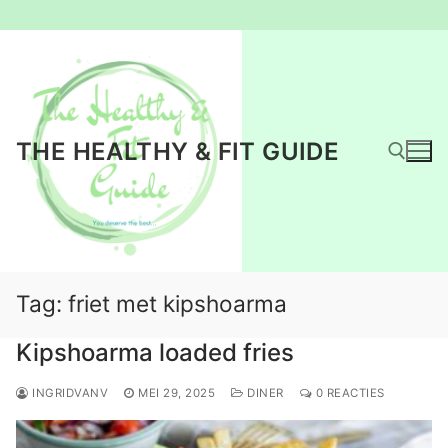
Ga
naar
de
inhoud
THE HEALTHY & FIT GUIDE
Zoeken naar:
Tag:
friet met kipshoarma
Kipshoarma loaded fries
INGRIDVANV
MEI 29, 2025
DINER
0 REACTIES