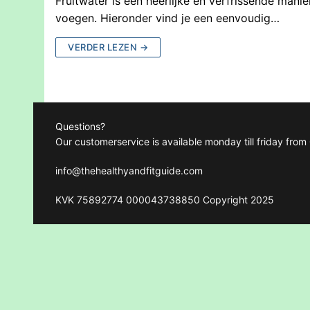
Fruitwater is een heerlijke en verfrissende manie
voegen. Hieronder vind je een eenvoudig…
VERDER LEZEN →
Questions?
Our customerservice is available monday till friday fro
info@thehealthyandfitguide.com
KVK 75892774 000043738850 Copyright 2025