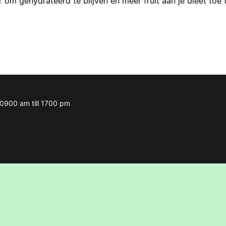
r om gehydrateerd te blijven en meer fruit aan je dieet toe 
m 0900 am till 1700 pm