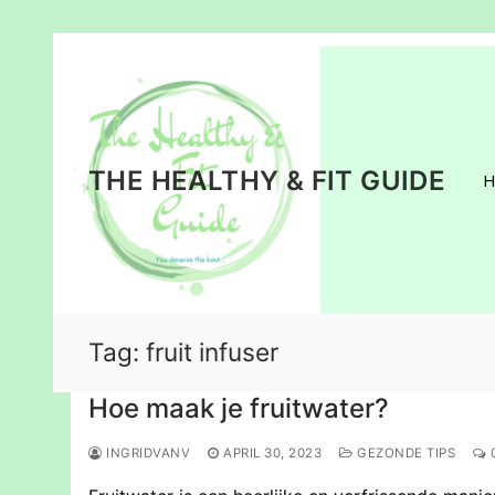
Ga
naar
de
inhoud
THE HEALTHY & FIT GUIDE
Tag:
fruit infuser
Hoe maak je fruitwater?
INGRIDVANV
APRIL 30, 2023
GEZONDE TIPS
0