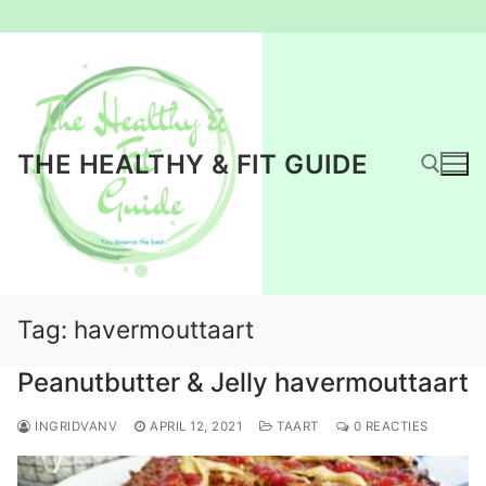
Ga
naar
de
inhoud
THE HEALTHY & FIT GUIDE
Zoeken naar:
Tag:
havermouttaart
Peanutbutter & Jelly havermouttaart
INGRIDVANV
APRIL 12, 2021
TAART
0 REACTIES