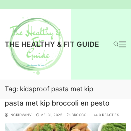
Ga
naar
de
inhoud
THE HEALTHY & FIT GUIDE
Zoeken naar:
Tag:
kidsproof pasta met kip
pasta met kip broccoli en pesto
INGRIDVANV
MEI 31, 2025
BROCCOLI
0 REACTIES