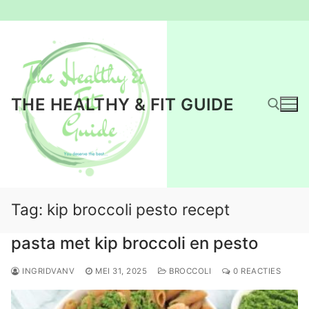
Ga
naar
de
inhoud
THE HEALTHY & FIT GUIDE
Zoeken naar:
Tag:
kip broccoli pesto recept
pasta met kip broccoli en pesto
INGRIDVANV
MEI 31, 2025
BROCCOLI
0 REACTIES