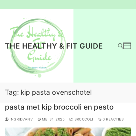
Ga
naar
de
inhoud
THE HEALTHY & FIT GUIDE
Zoeken naar:
Tag:
kip pasta ovenschotel
pasta met kip broccoli en pesto
INGRIDVANV
MEI 31, 2025
BROCCOLI
0 REACTIES