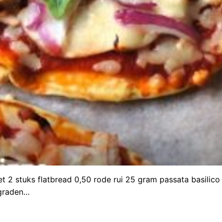
t 2 stuks flatbread 0,50 rode rui 25 gram passata basilico
 graden…