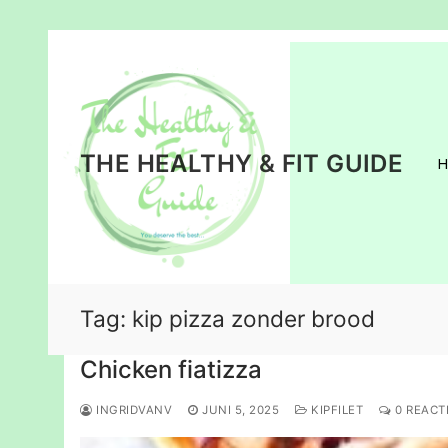
Ga
naar
de
inhoud
THE HEALTHY & FIT GUIDE
Tag:
kip pizza zonder brood
Chicken fiatizza
INGRIDVANV
JUNI 5, 2025
KIPFILET
0 REACT