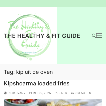
Ga
naar
de
inhoud
THE HEALTHY & FIT GUIDE
Zoeken naar:
Tag:
kip uit de oven
Kipshoarma loaded fries
INGRIDVANV
MEI 29, 2025
DINER
0 REACTIES