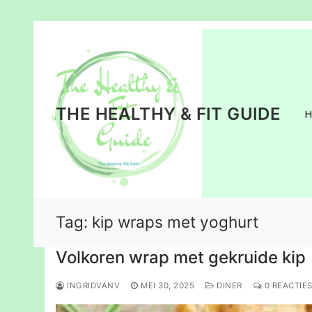
Ga
naar
de
inhoud
THE HEALTHY & FIT GUIDE
Tag:
kip wraps met yoghurt
Volkoren wrap met gekruide kip
INGRIDVANV
MEI 30, 2025
DINER
0 REACTIE