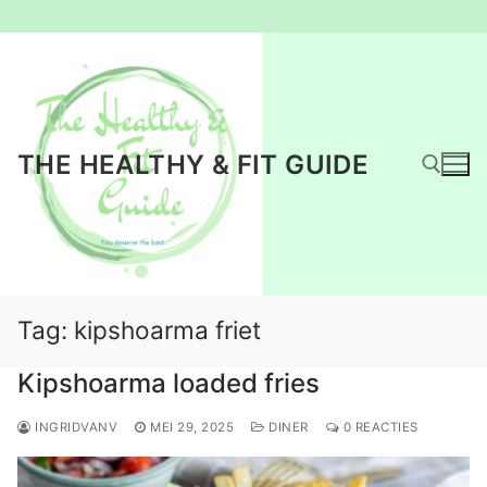
Ga
naar
de
inhoud
THE HEALTHY & FIT GUIDE
Zoeken naar:
Tag:
kipshoarma friet
Kipshoarma loaded fries
INGRIDVANV
MEI 29, 2025
DINER
0 REACTIES