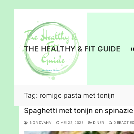
Ga
naar
de
inhoud
THE HEALTHY & FIT GUIDE
Tag:
romige pasta met tonijn
Spaghetti met tonijn en spinazie
INGRIDVANV
MEI 22, 2025
DINER
0 REACTIE