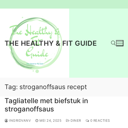
Ga
naar
de
inhoud
THE HEALTHY & FIT GUIDE
Zoeken naar:
Tag:
stroganoffsaus recept
Tagliatelle met biefstuk in
stroganoffsaus
INGRIDVANV
MEI 24, 2025
DINER
0 REACTIES