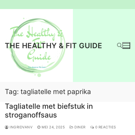
Ga
naar
de
inhoud
THE HEALTHY & FIT GUIDE
Zoeken naar:
Tag:
tagliatelle met paprika
Tagliatelle met biefstuk in
stroganoffsaus
INGRIDVANV
MEI 24, 2025
DINER
0 REACTIES