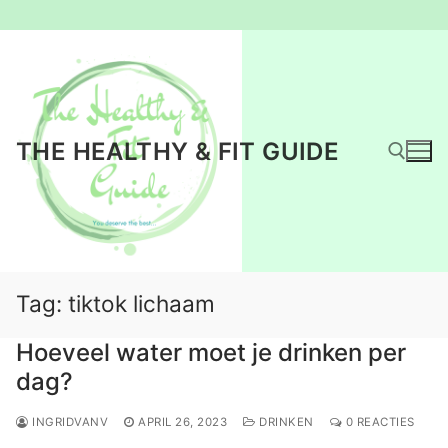
Ga
naar
de
inhoud
THE HEALTHY & FIT GUIDE
Zoeken naar:
Tag:
tiktok lichaam
Hoeveel water moet je drinken per
dag?
INGRIDVANV
APRIL 26, 2023
DRINKEN
0 REACTIES