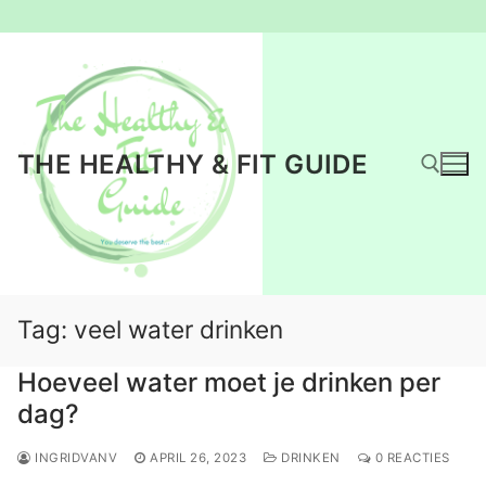
Ga
naar
de
inhoud
THE HEALTHY & FIT GUIDE
Zoeken naar:
Tag:
veel water drinken
Hoeveel water moet je drinken per
dag?
INGRIDVANV
APRIL 26, 2023
DRINKEN
0 REACTIES