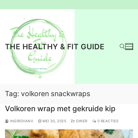
Ga
naar
de
inhoud
THE HEALTHY & FIT GUIDE
Zoeken naar:
Tag:
volkoren snackwraps
Volkoren wrap met gekruide kip
INGRIDVANV
MEI 30, 2025
DINER
0 REACTIES