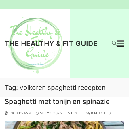
Ga
naar
de
inhoud
THE HEALTHY & FIT GUIDE
Zoeken naar:
Tag:
volkoren spaghetti recepten
Spaghetti met tonijn en spinazie
INGRIDVANV
MEI 22, 2025
DINER
0 REACTIES