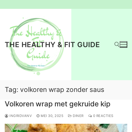
Ga
naar
de
inhoud
THE HEALTHY & FIT GUIDE
Zoeken naar:
Tag:
volkoren wrap zonder saus
Volkoren wrap met gekruide kip
INGRIDVANV
MEI 30, 2025
DINER
0 REACTIES