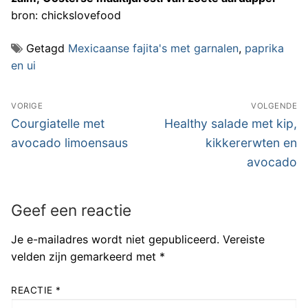
bron: chickslovefood
Getagd
Mexicaanse fajita's met garnalen
,
paprika
en ui
Bericht
VORIGE
VOLGENDE
navigatie
Vorig
Volgend
Courgiatelle met
Healthy salade met kip,
bericht:
bericht:
avocado limoensaus
kikkererwten en
avocado
Geef een reactie
Je e-mailadres wordt niet gepubliceerd.
Vereiste
velden zijn gemarkeerd met
*
REACTIE
*