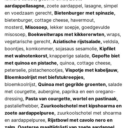
aardappellasagne,
zoete aardappel, lasagne, simpel
en voedzaam gerecht,
Bietenburger met spinazie,
bietenburger, cottage cheese, havermout,
mosterd,
Misosoep,
lekker soepje, goedgevulde
misosoep,
Boekweitwraps met kikkererwten,
wraps,
vegetarische gerecht,
Aziatische rijstsalade,
veldsla,
boontjes, komkommer, sojasaus sesamolie,
Kipfilet
met walnotenkorst,
knapperige salade,
Gepofte biet
met quinoa en pistache,
quinoa, cottage cheese,
peterselie, pistachenootjes,
Vispotje met kabeljauw,
Bloemkoolrijst met biefstukreepjes,
bloemkoolrijst,
Quinoa met gegrilde groenten,
salade
met courgette, aubergine, paprika en een oregano-
dressing,
Pasta van courgette, wortel en pastinaak,
pastaliefhebber,
Zuurkoolschotel met kipshoarma en
zoete aardappelpuree,
zuurkoolschotel met shoarma
en aardappelpuree,
Rijstbowl met cavolo nero en
zalm,
Oosterse maaltijdrösti van zoete aardappel