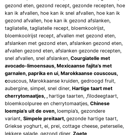
gezond eten, gezond recept, gezonde recepten, hoe
kan ik afvallen, hoe kan ik snel afvallen, hoe kan ik
gezond afvallen, hoe kan ik gezond afslanken,
tagliatelle, tagliatelle recept, bloemkoolrijst,
bloemkoolrijst recept, afvallen met gezond eten,
afslanken met gezond eten, afslanken gezond eten,
afvallen gezond eten, afslanken gezonde recepten,
snel afvallen, snel afslanken,
Courgiatelle met
avocado-limoensaus,
Mexicaanse fajita’s met
garnalen, paprika en ui,
Marokkaanse couscous,
c
ouscous, Marokkaanse kruiden, gedroogd fruit,
aubergine, simpel, snel diner,
Hartige taart met
cherrytomaatjes, ,
hartige taarten, ,filodeegtaart,
bloemkoolpuree en cherrytomaatjes,
Chinese
loempia’s uit de oven,
loempia’s, gezondere
variant,
Simpele preitaart,
gezonde hartige taart,
Griekse yoghurt, ei, prei, cottage cheese, peterselie,
lekkere salade, gezond diner,
Zoete