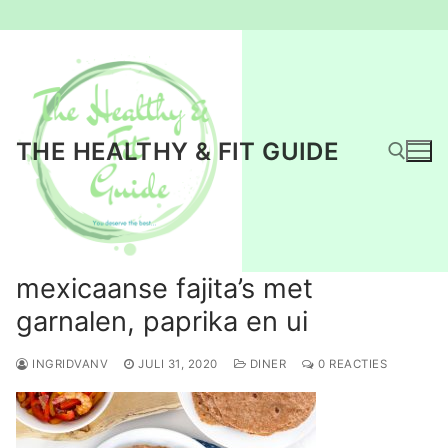
Ga
naar
de
inhoud
THE HEALTHY & FIT GUIDE
Zoeken naar:
mexicaanse fajita’s met
garnalen, paprika en ui
INGRIDVANV
JULI 31, 2020
DINER
0 REACTIES