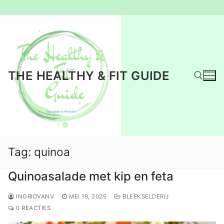
Ga
naar
de
inhoud
THE HEALTHY & FIT GUIDE
Zoeken naar:
Tag:
quinoa
Quinoasalade met kip en feta
INGRIDVANV
MEI 19, 2025
BLEEKSELDERIJ
0 REACTIES