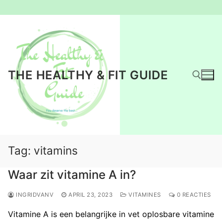
Ga
naar
de
inhoud
THE HEALTHY & FIT GUIDE
Zoeken naar:
Tag:
vitamins
Waar zit vitamine A in?
INGRIDVANV
APRIL 23, 2023
VITAMINES
0 REACTIES
Vitamine A is een belangrijke in vet oplosbare vitamine