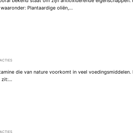
vooral bekend staat om zijn antioxiderende eigenschappen.
 waaronder: Plantaardige oliën,…
ACTIES
vitamine die van nature voorkomt in veel voedingsmiddelen. 
 zit:…
ACTIES