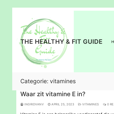
Ga
naar
de
inhoud
THE HEALTHY & FIT GUIDE
Categorie:
vitamines
Waar zit vitamine E in?
INGRIDVANV
APRIL 25, 2023
VITAMINES
0 RE